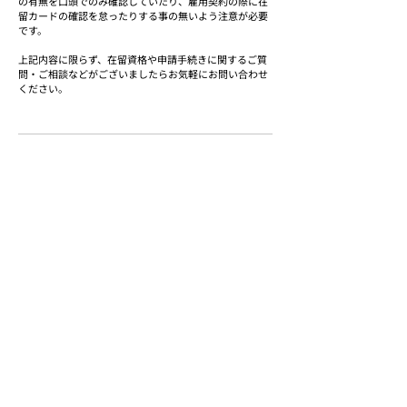
の有無を口頭でのみ確認していたり、雇用契約の際に在
留カードの確認を怠ったりする事の無いよう注意が必要
です。
上記内容に限らず、在留資格や申請手続きに関するご質
問・ご相談などがございましたらお気軽にお問い合わせ
ください。
私たち行政書士法人Aimパートナーズはいままで２
０００社以上の法務に関わる手続き・書類作成を行
ってきた専門家です。上記に関するお悩みがありま
したら
ご相談ください
。ご支援実績は
こちらから
このページをご覧の方は
こちらのページもチェックされてます。
法的手続きのよくある質問