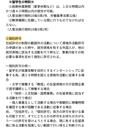
※留学生の特則※
　⑴長期休業期間（夏季休暇など）は、１日８時間以内
かつ週４０時間以内の就労が可能。
（入管法施行規則19条5項1号、労働基準法第32条）
　⑵教育機関に在籍している間に行うものでなければな
らない。
（入管法施行規則19条5項1号）
②個別許可
包括許可の制限の範囲外の活動について資格外活動許可
の申請があった時や、就労資格を有する外国人が、他の
就労資格に該当する活動を行う時など、事業内容その他
必要な事項を定めて個別に許可される。
～個別許可の例～
・留学生が就業体験を目的とするインターンシップに従
事する為、週２８時間を超える資格外活動に従事する場
合
　・大学で稼働する「教授」の在留資格の方が民間企業
で語学講師として稼働する場合
　（「技術・人文知識・国際業務」の在留資格に該当す
る活動を行う場合）
　・個人事業主として活動する場合や客観的に稼働時間
を確認する事が困難である活動に従事する場合
尚、「包括許可」と「個別許可」両方の許可を受ける事
も可能ですが、すでにどちらかの許可をお持ちの方がも
う一つの許可を受けようとする場合、現に有する在留資
格に係る活動を阻害しない範囲で行い得ると判断される