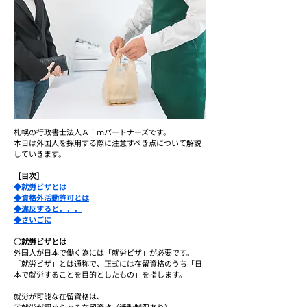
札幌の行政書士法人Ａｉｍパートナーズです。
本日は外国人を採用する際に注意すべき点について解説
していきます。
［目次］
◆就労ビザとは
◆資格外活動許可とは
◆違反すると．．．
◆さいごに
○就労ビザとは
外国人が日本で働く為には「就労ビザ」が必要です。
「就労ビザ」とは通称で、正式には在留資格のうち「日
本で就労することを目的としたもの」を指します。
就労が可能な在留資格は、