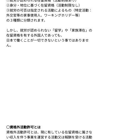
①就労が認められる在留資格（活動制限あり）
②身分・地位に基づく在留資格（活動制限なし）
③就労の可否は指定される活動によるもの（特定活動：
外交官等の家事使用人、ワーキングホリデー等）
の３種類に分類されます。
しかし、就労が認められない「留学」や「家族滞在」の
在留資格を有する外国人であっても、
日本で働くことが一切できないという事ではありませ
ん。
○資格外活動許可とは
資格外活動許可とは、現に有している在留資格に属さな
い収入を伴う事業を運営する活動又は報酬を受ける活動