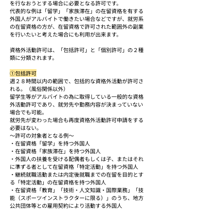
を行なおうとする場合に必要となる許可です。
代表的な例は「留学」「家族滞在」の在留資格を有する
外国人がアルバイトで働きたい場合などですが、就労系
の在留資格の方が、在留資格で許可された範囲外の副業
を行いたいと考えた場合にも利用が出来ます。
資格外活動許可は、「包括許可」と「個別許可」の２種
類に分類されます。
①包括許可
週２８時間以内の範囲で、包括的な資格外活動が許可さ
れる。（風俗関係以外）
留学生等がアルバイトの為に取得している一般的な資格
外活動許可であり、就労先や勤務内容が決まっていない
場合でも可能。
就労先が変わった場合も再度資格外活動許可申請をする
必要はない。
～許可の対象者となる例～
・在留資格「留学」を持つ外国人
・在留資格「家族滞在」を持つ外国人
・外国人の扶養を受ける配偶者もしくは子、またはそれ
に準ずる者として在留資格「特定活動」を持つ外国人
・継続就職活動または内定後就職までの在留を目的とす
る「特定活動」の在留資格を持つ外国人
・在留資格「教育」「技術・人文知識・国際業務」「技
能（スポーツインストラクターに限る）」のうち、地方
公共団体等との雇用契約により活動する外国人