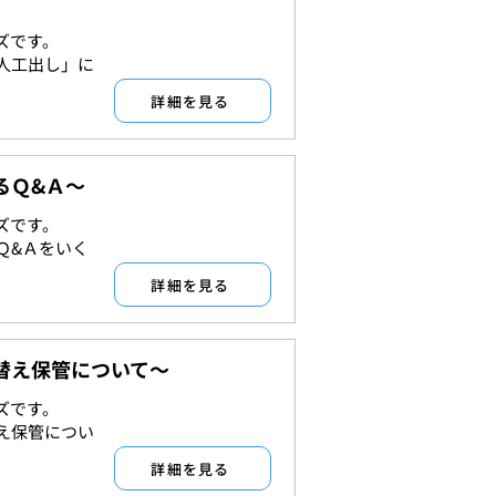
ズです。
許認可
人工出し」に
詳細を見る
るＱ&Ａ～
ズです。
許認可
Ｑ&Ａをいく
詳細を見る
替え保管について～
ズです。
許認可
え保管につい
詳細を見る