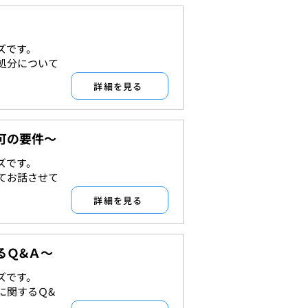
ズです。
許認可
処分について
詳細を見る
可の要件～
ズです。
許認可
てお話させて
詳細を見る
るＱ&Ａ～
ズです。
許認可
に関するＱ&