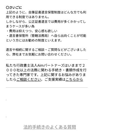
〇さいごに
上記のように、自筆証書遺言保管制度はどんな方でも利
用できる制度ではありません。
しかしながら、公正証書遺言では費用が多くかかってし
まうケースが多い為
・費用は抑えつつ、安心感も欲しい
・遺言書保管所（管轄法務局）へ自ら出向くことが可能
という方にはお勧めの制度といえます。
遺言や相続に関するご相談・ご質問などがございました
ら、弊社までお気軽にお問い合わせください。
私たち行政書士法人Aimパートナーズはいままで２
０００社以上の法務に関わる手続き・書類作成を行
ってきた専門家です。上記に関するお悩みがありま
したら
ご相談ください
。ご支援実績は
こちらから
このページをご覧の方は
こちらのページもチェックされてます。
法的手続きのよくある質問