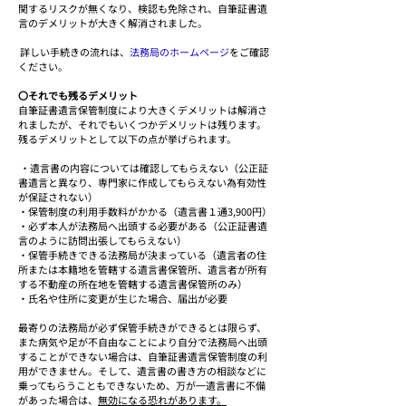
関するリスクが無くなり、検認も免除され、自筆証書遺
言のデメリットが大きく解消されました。
 詳しい手続きの流れは、
法務局のホームページ
をご確認
ください。
〇それでも残るデメリット
自筆証書遺言保管制度により大きくデメリットは解消さ
れましたが、それでもいくつかデメリットは残ります。
残るデメリットとして以下の点が挙げられます。
 ・遺言書の内容については確認してもらえない（公正証
書遺言と異なり、専門家に作成してもらえない為有効性
が保証されない）
・保管制度の利用手数料がかかる（遺言書１通3,900円）
・必ず本人が法務局へ出頭する必要がある（公正証書遺
言のように訪問出張してもらえない）
・保管手続きできる法務局が決まっている（遺言者の住
所または本籍地を管轄する遺言書保管所、遺言者が所有
する不動産の所在地を管轄する遺言書保管所のみ）
・氏名や住所に変更が生じた場合、届出が必要
最寄りの法務局が必ず保管手続きができるとは限らず、
また病気や足が不自由なことにより自分で法務局へ出頭
することができない場合は、自筆証書遺言保管制度の利
用ができません。そして、遺言書の書き方の相談などに
乗ってもらうこともできないため、万が一遺言書に不備
があった場合は、
無効になる恐れがあります。