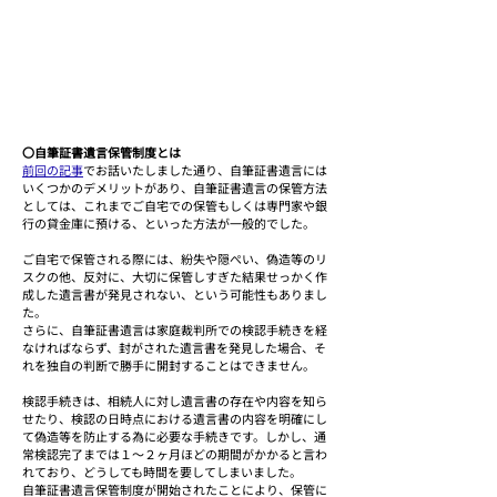
〇自筆証書遺言保管制度とは
前回の記事
でお話いたしました通り、自筆証書遺言には
いくつかのデメリットがあり、自筆証書遺言の保管方法
としては、これまでご自宅での保管もしくは専門家や銀
行の貸金庫に預ける、といった方法が一般的でした。
ご自宅で保管される際には、紛失や隠ぺい、偽造等のリ
スクの他、反対に、大切に保管しすぎた結果せっかく作
成した遺言書が発見されない、という可能性もありまし
た。
さらに、自筆証書遺言は家庭裁判所での検認手続きを経
なければならず、封がされた遺言書を発見した場合、そ
れを独自の判断で勝手に開封することはできません。
検認手続きは、相続人に対し遺言書の存在や内容を知ら
せたり、検認の日時点における遺言書の内容を明確にし
て偽造等を防止する為に必要な手続きです。しかし、通
常検認完了までは１～２ヶ月ほどの期間がかかると言わ
れており、どうしても時間を要してしまいました。
自筆証書遺言保管制度が開始されたことにより、保管に