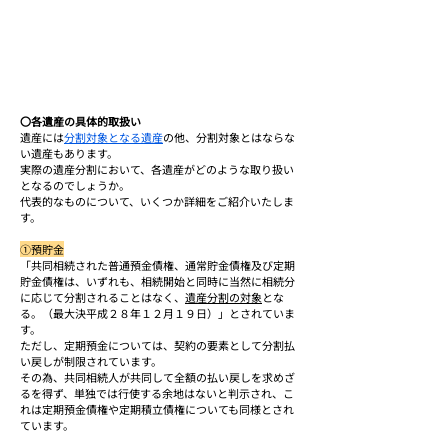
〇各遺産の具体的取扱い
遺産には
分割対象となる遺産
の他、分割対象とはならな
い遺産もあります。
実際の遺産分割において、各遺産がどのような取り扱い
となるのでしょうか。
代表的なものについて、いくつか詳細をご紹介いたしま
す。
①預貯金
「共同相続された普通預金債権、通常貯金債権及び定期
貯金債権は、いずれも、相続開始と同時に当然に相続分
に応じて分割されることはなく、
遺産分割の対象
とな
る。（最大決平成２８年１２月１９日）」とされていま
す。
ただし、定期預金については、契約の要素として分割払
い戻しが制限されています。
その為、共同相続人が共同して全額の払い戻しを求めざ
るを得ず、単独では行使する余地はないと判示され、こ
れは定期預金債権や定期積立債権についても同様とされ
ています。