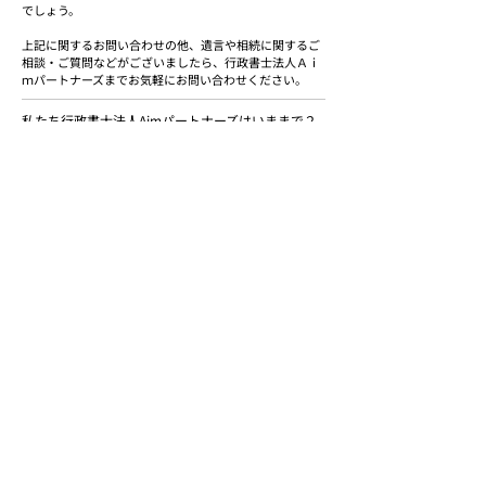
でしょう。
上記に関するお問い合わせの他、遺言や相続に関するご
相談・ご質問などがございましたら、行政書士法人Ａｉ
ｍパートナーズまでお気軽にお問い合わせください。
私たち行政書士法人Aimパートナーズはいままで２
０００社以上の法務に関わる手続き・書類作成を行
ってきた専門家です。上記に関するお悩みがありま
したら
ご相談ください
。ご支援実績は
こちらから
このページをご覧の方は
こちらのページもチェックされてます。
法的手続きのよくある質問
法的手続き2000社以上のご支援実績
行政書士法人Aimパートナーズ