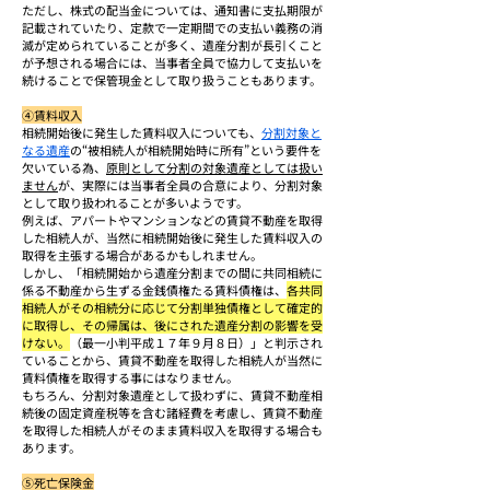
ただし、株式の配当金については、通知書に支払期限が
記載されていたり、定款で一定期間での支払い義務の消
滅が定められていることが多く、遺産分割が長引くこと
が予想される場合には、当事者全員で協力して支払いを
続けることで保管現金として取り扱うこともあります。
④賃料収入
相続開始後に発生した賃料収入についても、
分割対象と
なる遺産
の“被相続人が相続開始時に所有”という要件を
欠いている為、
原則として分割の対象遺産としては扱い
ません
が、実際には当事者全員の合意により、分割対象
として取り扱われることが多いようです。
例えば、アパートやマンションなどの賃貸不動産を取得
した相続人が、当然に相続開始後に発生した賃料収入の
取得を主張する場合があるかもしれません。
しかし、「相続開始から遺産分割までの間に共同相続に
係る不動産から生ずる金銭債権たる賃料債権は、
各共同
相続人がその相続分に応じて分割単独債権として確定的
に取得し、その帰属は、後にされた遺産分割の影響を受
けない。
（最一小判平成１７年９月８日）」と判示され
ていることから、賃貸不動産を取得した相続人が当然に
賃料債権を取得する事にはなりません。
もちろん、分割対象遺産として扱わずに、賃貸不動産相
続後の固定資産税等を含む諸経費を考慮し、賃貸不動産
を取得した相続人がそのまま賃料収入を取得する場合も
あります。
⑤死亡保険金