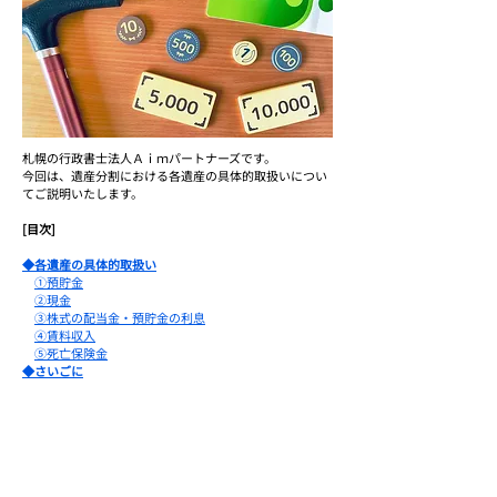
札幌の行政書士法人Ａｉｍパートナーズです。
今回は、遺産分割における各遺産の具体的取扱いについ
てご説明いたします。
[目次]
◆各遺産の具体的取扱い
①預貯金
②現金
③株式の配当金・預貯金の利息
④賃料収入
⑤死亡保険金
◆さいごに