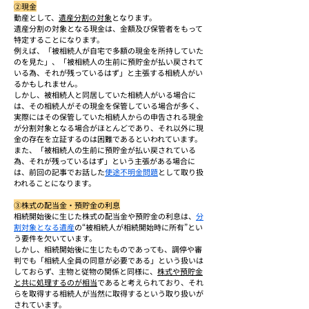
②現金
動産として、
遺産分割の対象
となります。
遺産分割の対象となる現金は、金額及び保管者をもって
特定することになります。
例えば、「被相続人が自宅で多額の現金を所持していた
のを見た」、「被相続人の生前に預貯金が払い戻されて
いる為、それが残っているはず」と主張する相続人がい
るかもしれません。
しかし、被相続人と同居していた相続人がいる場合に
は、その相続人がその現金を保管している場合が多く、
実際にはその保管していた相続人からの申告される現金
が分割対象となる場合がほとんどであり、それ以外に現
金の存在を立証するのは困難であるといわれています。
また、「被相続人の生前に預貯金が払い戻されている
為、それが残っているはず」という主張がある場合に
は、前回の記事でお話した
使途不明金問題
として取り扱
われることになります。
③株式の配当金・預貯金の利息
相続開始後に生じた株式の配当金や預貯金の利息は、
分
割対象となる遺産
の“被相続人が相続開始時に所有”とい
う要件を欠いています。
しかし、相続開始後に生じたものであっても、調停や審
判でも「相続人全員の同意が必要である」という扱いは
しておらず、主物と従物の関係と同様に、
株式や預貯金
と共に処理するのが相当
であると考えられており、それ
らを取得する相続人が当然に取得するという取り扱いが
されています。