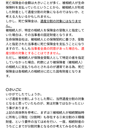
死亡保険金の金額は大きいことが多く、被相続人が生命
保険料を支払っていたということから、被相続人が形成
した財産として遺産分割の対象になるのではないか、と
考える人もいるかもしれません。
しかし、死亡保険金は、
遺産分割の対象にはなりませ
ん。
被相続人が、特定の相続人を保険金の受取人と指定して
いた場合は、その当事者の固定財産となります。
生命保険会社は、被相続人との保険契約に基づき、受取
人と指定された当事者に死亡保険金を支払うことになり
ますので、もしも
当事者全員の同意があった場合も、遺
産分割の対象とすることはできません
。
ただし、被相続人が保険金受取人として特定の者を指定
していなかった場合、約款により被保険者（被相続人）
の相続人に支払うものとされるのが通常である為、死亡
保険金は各相続人の相続分に応じた固有財産となりま
す。
〇さいごに
いかがでしたでしょうか。
いざ遺産を分割しようとした際に、当然遺産分割の対象
となると思っていたものが、実は対象ではなかったとい
う事があります。
上記の具体例を参考に、まずは①被相続人が相続開始時
に所有し②現在（分割時）も存在する③未分割の④積極
財産、という要件の当てはめを行い、一度、相続財産の
うちどこまでが分割対象となるのか考えてみるのも良い