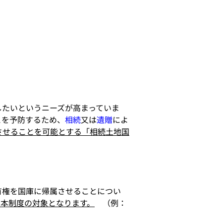
したいというニーズが高まっていま
とを予防するため、
相続
又は
遺贈
によ
させることを可能とする「相続土地国
有権を国庫に帰属させることについ
、本制度の対象となります。
　（例：