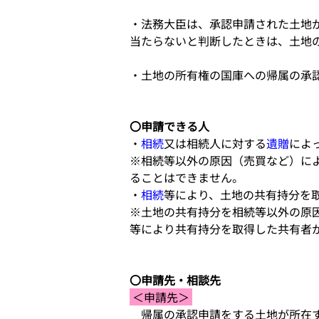
・法務大臣は、承認申請された土地
当たらないと判断したときは、土地
・土地の所有権の国庫への帰属の承
〇申請できる人
・
相続
又は相続人に対する
遺贈
によ
※相続等以外の原因（売買など）に
ることはできません。
・
相続
等により、土地の共有持分を
※土地の共有持分を相続等以外の原
等により共有持分を取得した共有者
〇申請先・相談先
 ＜申請先＞ 
　帰属の承認申請をする土地が所在