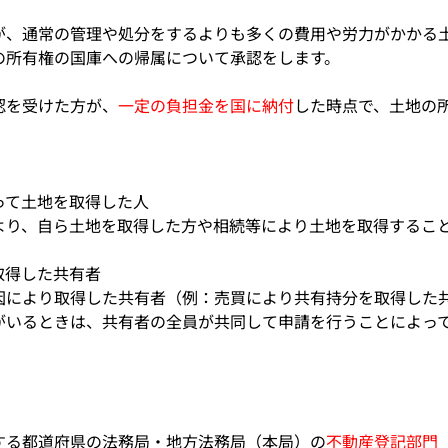
が、通常の管理や処分をするよりも多くの費用や労力がかかる
の所有権の国庫への帰属について承認をします。
認を受けた方が、
一定の負担金を国に納付
した時点で、土地の
って土地を取得した人
より、自ら土地を取得した方や相続等により土地を取得するこ
取得した共有者
因により取得した共有者（例：売買により共有持分を取得した
がいるときは、共有者の全員が共同して申請を行うことによっ
する都道府県の法務局・地方法務局（本局）の
不動産登記部門