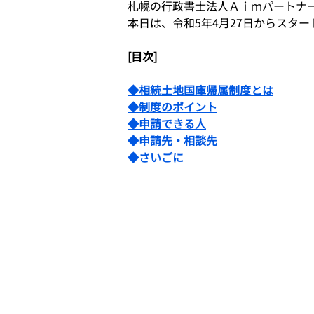
札幌の行政書士法人Ａｉｍパートナ
本日は、令和5年4月27日からスタ
[目次]
◆相続土地国庫帰属制度とは
◆制度のポイント
◆申請できる人
◆申請先・相談先
◆さいごに