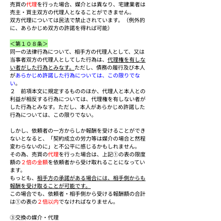
売買の
代理
を行った場合、媒介とは異なり、宅建業者は
売主・買主
双方
の代理人と
なることができません。
双方代理については民法で禁止されています。（例外的
に、あらかじめ双方の許諾を得れば可能）
＜第１０８条＞
同一の法律行為について、相手方の代理人として、又は
当事者双方の代理人としてした行為は、
代理権を有しな
い者がした行為とみなす。
ただし、債務の履行及び本人
が
あらかじめ許諾した行為については、この限りでな
い
。
２　前項本文に規定するもののほか、代理人と本人との
利益が相反する行為については、代理権を有しない者が
した行為とみなす。ただし、本人があらかじめ許諾した
行為については、この限りでない。
しかし、依頼者の一方からしか報酬を受けることができ
ないとなると、「契約成立の労力等は媒介の場合と然程
変わらないのに」と不公平に感じるかもしれません。
その為、売買の
代理
を行った場合は、上記①の表の限度
額の
２倍の金額
を依頼者から受け取れることになってい
ます。
もっとも、
相手方の承諾がある場合には、相手側からも
報酬を受け取ることが可能です。
この場合でも、依頼者・相手側から受ける報酬額の合計
は①の表の
２倍以内
でなければなりません。
③交換の媒介・代理