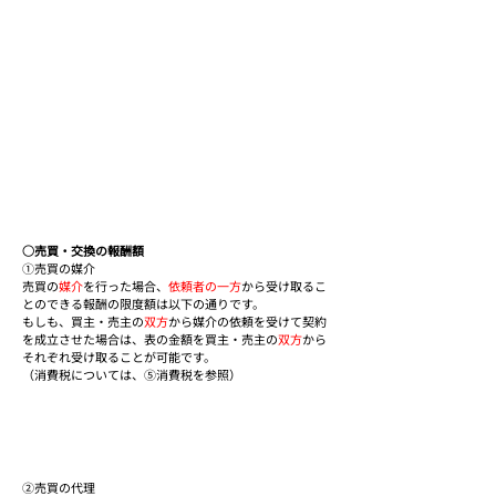
○売買・交換の報酬額
①売買の媒介
売買の
媒介
を行った場合、
依頼者の一方
から受け取るこ
とのできる報酬の限度額は以下の通りです。
もしも、買主・売主の
双方
から媒介の依頼を受けて契約
を成立させた場合は、表の金
額を買主・売主の
双方
から
それぞれ受け取ることが可能です。
（消費税については、⑤消費税を参照）
②売買の代理