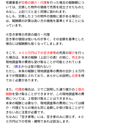
宅建業者が
交換の媒介・代理
を行った場合の報酬額につ
いては、交換した物件の価格で売買を成立させたものと
みなし、上記①②と全く同様に扱われます。
もしも、交換した２つの物件の価格に差がある場合に
は、報酬額の計算は高い方の価格を基準とすることにな
っています。
④空き家等の売買の媒介・代理
空き家の値段は低いものが多く、その金額を基準とした
場合には報酬額も低くなってしまします。
そこで、
４００万円以下の空き家等
の売買の
媒介
を行っ
た場合は、本来の報酬（上記①の表）の他に、
売主
から
現地調査等の費用も受け取ることが可能とされていま
す。（
買主
からは受け取れない）
ただし、本来の報酬と現地調査等の費用の合計１８万円
までが限度額とされており、あらかじめ説明し
合意
を得
ておく必要があります。
また、
代理
の場合は、②でご説明した通り媒介の
２倍の
報酬
を受け取ることができますが、この現地調査等の費
用については、２倍受け取ることはできません。
本来の報酬とは異なり、現地調査等の費用については媒
介・代理どちらの場合も同じ金額しか受け取ることがで
きない点に注意が必要です。
ちなみに「空き家等」には、空き家のみに限らず、４０
０万円以下の宅地・建物であれば該当します。