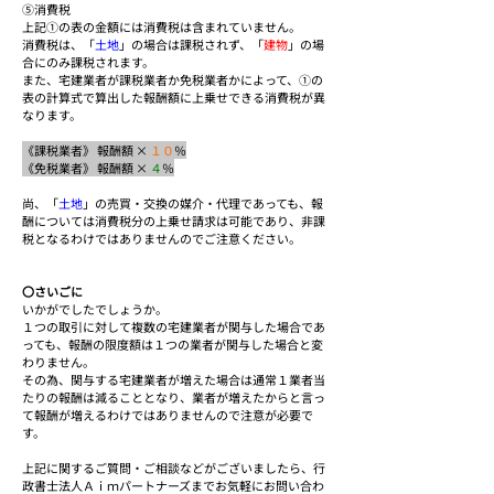
⑤消費税
上記①の表の金額には消費税は含まれていません。
消費税は、「
土地
」の場合は課税されず、「
建物
」の場
合にのみ課税されます。
また、宅建業者が課税業者か免税業者かによって、①の
表の計算式で算出した報酬額に上乗せできる消費税が異
なります。
《課税業者》 報酬額 × 
１０
％
《免税業者》 報酬額 × 
４
％
尚、「
土地
」の売買・交換の媒介・代理であっても、報
酬については消費税分の上乗せ請求は可能であり、非課
税となるわけではありませんのでご注意ください。
〇さいごに
いかがでしたでしょうか。
１つの取引に対して複数の宅建業者が関与した場合であ
っても、報酬の限度額は１つの業者が関与した場合と変
わりません。
その為、関与する宅建業者が増えた場合は通常１業者当
たりの報酬は減ることとなり、業者が増えたからと言っ
て報酬が増えるわけではありませんので注意が必要で
す。
上記に関するご質問・ご相談などがございましたら、行
政書士法人Ａｉｍパートナーズまでお気軽にお問い合わ