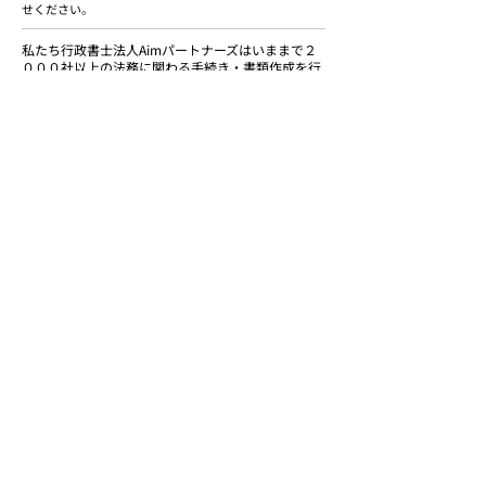
せください。
私たち行政書士法人Aimパートナーズはいままで２
０００社以上の法務に関わる手続き・書類作成を行
ってきた専門家です。上記に関するお悩みがありま
したら
ご相談ください
。ご支援実績は
こちらから
このページをご覧の方は
こちらのページもチェックされてます。
法的手続きのよくある質問
法的手続き2000社以上のご支援実績
行政書士法人Aimパートナーズ
行政書士法人Aimパートナーズは各種許認可
（建設業許可等）｜法人設立｜入管管理｜補助
金｜相続を中心としたご支援を行う行政書士法
人です。