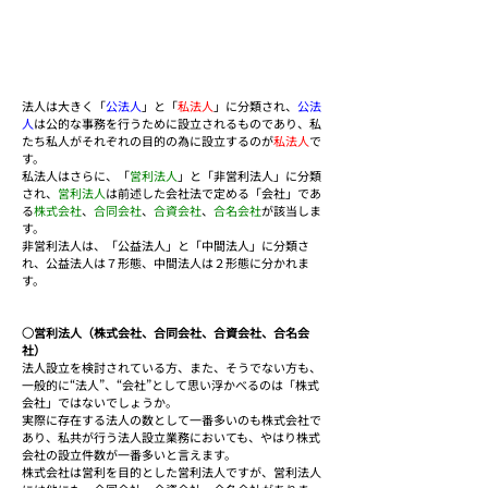
法人は大きく「
公法人
」と「
私法人
」に分類され、
公法
人
は公的な事務を行うために設立されるものであり、私
たち私人がそれぞれの目的の為に設立するのが
私法人
で
す。
私法人はさらに、「
営利法人
」と「非営利法人」に分類
され、
営利法人
は前述した会社法で定める「会社」であ
る
株式会社
、
合同会社
、
合資会社
、
合名会社
が該当しま
す。
非営利法人は、「公益法人」と「中間法人」に分類さ
れ、公益法人は７形態、中間法人は２形態に分かれま
す。
○営利法人（株式会社、合同会社、合資会社、合名会
社）
法人設立を検討されている方、また、そうでない方も、
一般的に“法人”、“会社”として思い浮かべるのは「株式
会社」ではないでしょうか。
実際に存在する法人の数として一番多いのも株式会社で
あり、私共が行う法人設立業務においても、やはり株式
会社の設立件数が一番多いと言えます。
株式会社は営利を目的とした営利法人ですが、営利法人