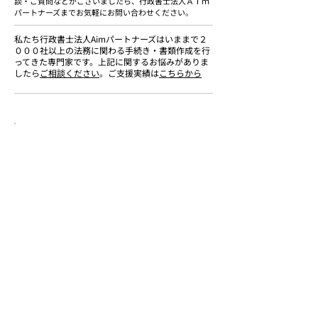
談・ご質問などがございましたら、行政書士法人Ａｉｍ
パートナーズまでお気軽にお問い合わせください。
私たち行政書士法人Aimパートナーズはいままで２
０００社以上の法務に関わる手続き・書類作成を行
ってきた専門家です。上記に関するお悩みがありま
したら
ご相談ください
。ご支援実績は
こちらから
このページをご覧の方は
こちらのページもチェックされてます。
法的手続きのよくある質問
法的手続き2000社以上のご支援実績
行政書士法人Aimパートナーズ
行政書士法人Aimパートナーズは各種許認可
（建設業許可等）｜法人設立｜入管管理｜補助
金｜相続を中心としたご支援を行う行政書士法
人です。