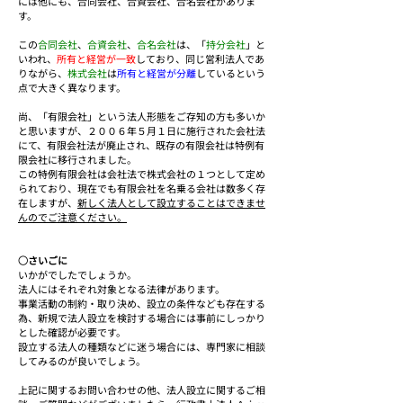
には他にも、合同会社、合資会社、合名会社がありま
す。
この
合同会社
、
合資会社
、
合名会社
は、「
持分会社
」と
いわれ、
所有と経営が一致
しており、同じ営利法人であ
りながら、
株式会社
は
所有と経営が分離
しているという
点で大きく異なります。
尚、「有限会社」という法人形態をご存知の方も多いか
と思いますが、２００６年５月１日に施行された会社法
にて、有限会社法が廃止され、既存の有限会社は特例有
限会社に移行されました。
この特例有限会社は会社法で株式会社の１つとして定め
られており、現在でも有限会社を名乗る会社は数多く存
在しますが、
新しく法人として設立することはできませ
んのでご注意ください。
○さいごに
いかがでしたでしょうか。
法人にはそれぞれ対象となる法律があります。
事業活動の制約・取り決め、設立の条件なども存在する
為、新規で法人設立を検討する場合には事前にしっかり
とした確認が必要です。
設立する法人の種類などに迷う場合には、専門家に相談
してみるのが良いでしょう。
上記に関するお問い合わせの他、法人設立に関するご相