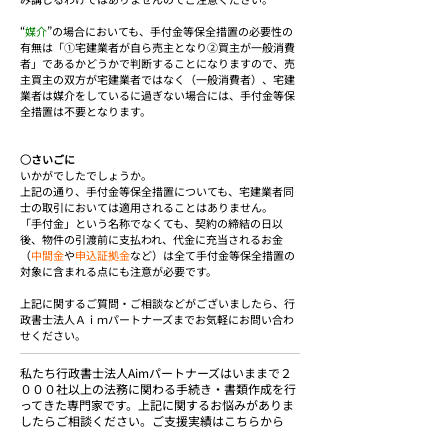
“
媒介
”の場合においても、手付金等保全措置の必要性の
有無は「①宅建業者が自ら売主となり②買主が一般消費
者」であるかどうかで判断することになりますので、売
主買主の双方が宅建業者ではなく（一般消費者）、宅建
業者は媒介をしているに過ぎない場合には、手付金等保
全措置は不要となります。
○さいごに
いかがでしたでしょうか。
上記の通り、手付金等保全措置についても、宅建業者同
士の取引においては適用されることはありません。
「手付金」という名称でなくても、契約の締結の日以
後、物件の引渡前に支払われ、代金に充当されるお金
（
中間金
や
申込証拠金
など）は全て手付金等保全措置の
対象に含まれる点にも注意が必要です。
上記に関するご質問・ご相談などがございましたら、行
政書士法人Ａｉｍパートナーズまでお気軽にお問い合わ
せください。
私たち行政書士法人Aimパートナーズはいままで２
０００社以上の法務に関わる手続き・書類作成を行
ってきた専門家です。上記に関するお悩みがありま
したら
ご相談ください
。ご支援実績は
こちらから