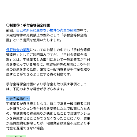
○制限③：手付金等保全措置
前回、
自己の所有に属さない物件の売買の制限
の中で、
未完成物件の売買禁止の例外として「手付金等保全措
置」という言葉を使用いたしました。
保証協会の業務
についてのお話しの中でも「手付金等保
管業務」としてご説明済みですが、「手付金等保全措
置」とは、宅建業者との取引において一般消費者が手付
金を支払っている場合に、売買契約等の解除により手付
金の返還を求めた際、確実に一般消費者が手付金を取り
戻すことができるようにする為の制度です。
手付金等保全措置により手付金を取り戻す事例として
は、下記のような場合が挙げられます。
～未完成物件～
宅建業者が自ら売主となり、買主である一般消費者に対
し分譲マンションを手付金を受領した上で販売したもの
の、宅建業者の資金繰りが悪化したことで当該マンショ
ンを完成させることができなくなったことにより、買主
が売買契約を解除したが、宅建業者は資金不足により手
付金を返還できない場合。