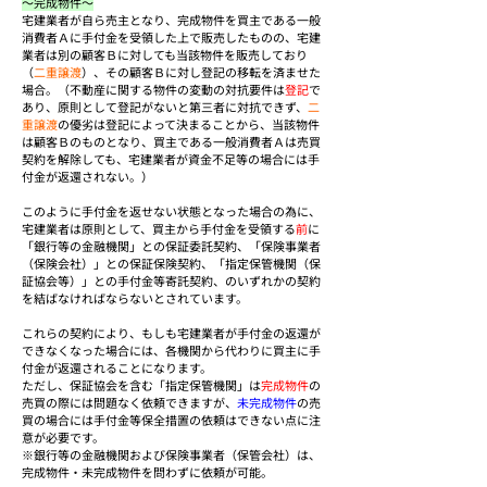
～完成物件～
宅建業者が自ら売主となり、完成物件を買主である一般
消費者Ａに手付金を受領した上で販売したものの、宅建
業者は別の顧客Ｂに対しても当該物件を販売しており
（
二重譲渡
）、その顧客Ｂに対し登記の移転を済ませた
場合。（不動産に関する物件の変動の対抗要件は
登記
で
あり、原則として登記がないと第三者に対抗できず、
二
重譲渡
の優劣は登記によって決まることから、当該物件
は顧客Ｂのものとなり、買主である一般消費者Ａは売買
契約を解除しても、宅建業者が資金不足等の場合には手
付金が返還されない。）
このように手付金を返せない状態となった場合の為に、
宅建業者は原則として、買主から手付金を受領する
前
に
「銀行等の金融機関」との保証委託契約、「保険事業者
（保険会社）」との保証保険契約、「指定保管機関（保
証協会等）」との手付金等寄託契約、のいずれかの契約
を結ばなければならないとされています。
これらの契約により、もしも宅建業者が手付金の返還が
できなくなった場合には、各機関から代わりに買主に手
付金が返還されることになります。
ただし、保証協会を含む「指定保管機関」は
完成物件
の
売買の際には問題なく依頼できますが、
未完成物件
の売
買の場合には手付金等保全措置の依頼はできない点に注
意が必要です。
※銀行等の金融機関および保険事業者（保管会社）は、
完成物件・未完成物件を問わずに依頼が可能。