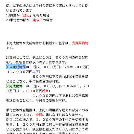
尚、以下の場合には手付金等保全措置はとらなくても良
いとされています。
1⃣買主が「
登記
」を得た場合
2⃣手付金の額が
一定以下
の場合
未完成物件か完成物件かを判断する基準は、
売買契約時
です。
計算例としては、例えば１億２，０００万円の売買契約
を行った場合には以下のようになります。
⑴未完成物件
 ⇒ １億２，０００万円×５％＝６００万円
（１，０００万円
以下
）
　　　　　　　　６００万円以下であれば保全措置を講
じることなく、手付金の受領が可能。
⑵完成物件
 　⇒ １億２，０００万円×１０％＝１，２０
０万円（１，０００万円
超え
）
　　　　　　　　１，０００万円以下であれば保全措置
を講じることなく、手付金の受領が可能。
手付金等保全措置は、上記の限度額を超えた部分にのみ
講じるのではなく、
全額
に講じなければなりません。
例えば⑵の場合で、１，２００万円の手付金を受領する
場合、１，２００万円全額に対し手付金等保全措置を講
じる必要があり、限度額を超えた２００万円についての
み講じるわけではありませんのでご注意ください。