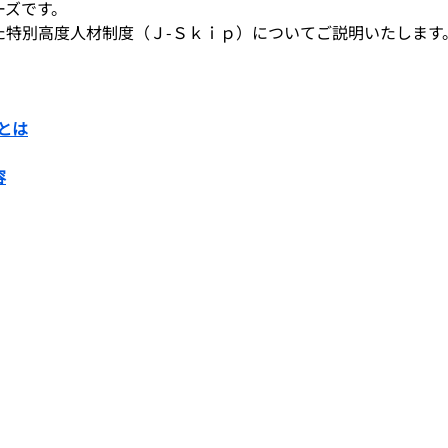
ーズです。
た特別高度人材制度（Ｊ-Ｓｋｉｐ）についてご説明いたします
とは
容