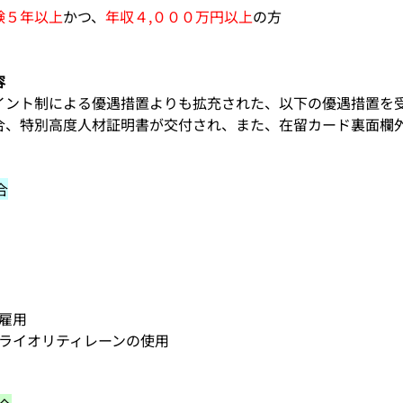
験５年以上
かつ、
年収４,０００万円以上
の方
容
イント制による優遇措置よりも拡充された、以下の優遇措置を
合、特別高度人材証明書が交付され、また、在留カード裏面欄
合
の雇用
プライオリティレーンの使用