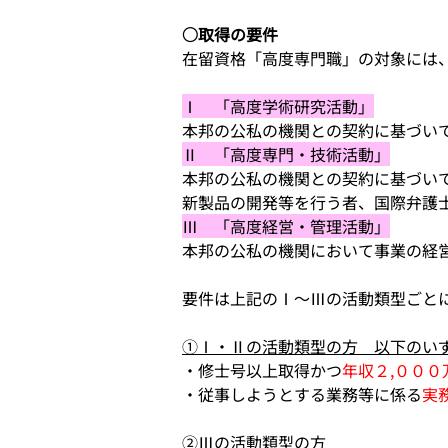
○取得の要件
在留資格「高度専門職」の対象には
Ⅰ　「高度学術研究活動」
本邦の公私の機関との契約に基づいて
Ⅱ　「高度専門・技術活動」
本邦の公私の機関との契約に基づいて
新製品の開発等を行う者、国際弁護
Ⅲ　「高度経営・管理活動」
本邦の公私の機関において事業の経営
要件は上記のⅠ～Ⅲの活動類型ごと
①Ⅰ・Ⅱの活動類型の方　以下のい
・修士号以上取得かつ
年収２,０００
・従事しようとする業務等に係る
実
②Ⅲの活動類型の方