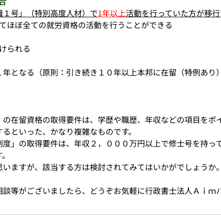
合
職１号」（特別高度人材）で
1年以上
活動を行っていた方が移行
せてほぼ全ての就労資格の活動を行うことができる
受けられる
１年となる（原則：引き続き１０年以上本邦に在留（特例あり
」の在留資格の取得要件は、学歴や職歴、年収などの項目をポ
するといった、かなり複雑なものです。
制度」の取得要件は、年収２，０００万円以上で修士号を持っ
す。
思いますが、該当する方は検討されてみてはいかがでしょうか
相談等がございましたら、どうぞお気軽に行政書士法人Ａｉｍ