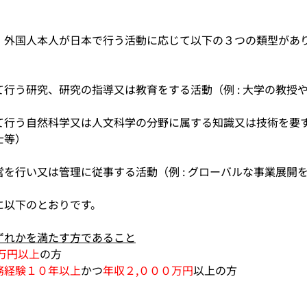
、外国人本人が日本で行う活動に応じて以下の３つの類型があ
行う研究、研究の指導又は教育をする活動（例 : 大学の教授
行う自然科学又は人文科学の分野に属する知識又は技術を要する
士等）
を行い又は管理に従事する活動（例 : グローバルな事業展開
に以下のとおりです。
ずれかを満たす方であること
万円以上
の方
務経験１０年以上
かつ
年収２,０００万円
以上の方