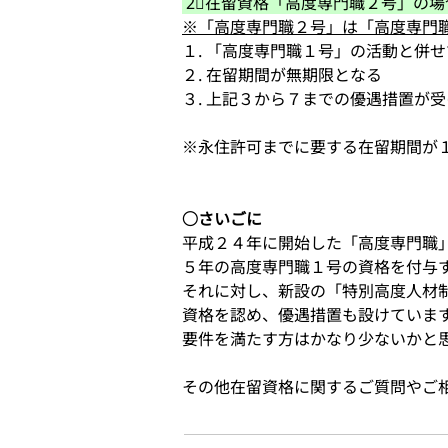
 2⃣在留資格「高度専門職２号」の場
※「高度専門職２号」は「高度専門
１. 「高度専門職１号」の活動と併
２. 在留期間が無期限となる
３. 上記３から７までの優遇措置が
※永住許可までに要する在留期間が
○さいごに
平成２４年に開始した「高度専門職
５年の高度専門職１号の資格を付与
それに対し、新設の「特別高度人材
資格を認め、優遇措置も設けていま
要件を満たす方はかなり少ないかと
その他在留資格に関するご質問やご