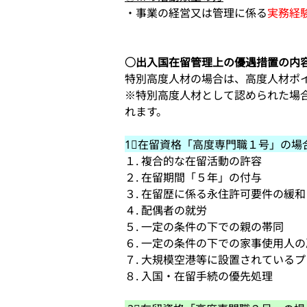
・事業の経営又は管理に係る
実務経
○出入国在留管理上の優遇措置の内
特別高度人材の場合は、高度人材ポ
※特別高度人材として認められた場
れます。
1⃣在留資格「高度専門職１号」の場
１. 複合的な在留活動の許容
２. 在留期間「５年」の付与
３. 在留歴に係る永住許可要件の緩和
４. 配偶者の就労
５. 一定の条件の下での親の帯同
６. 一定の条件の下での家事使用人
７. 大規模空港等に設置されている
８. 入国・在留手続の優先処理