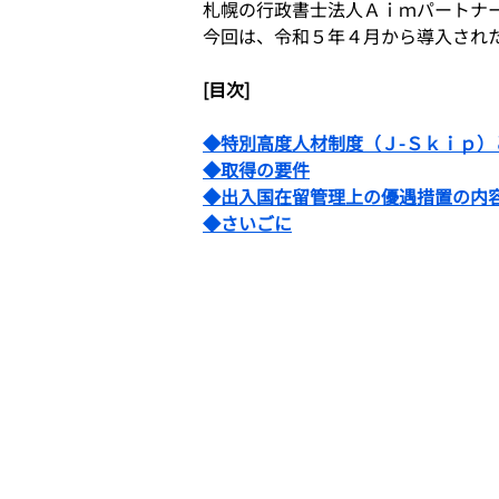
札幌の行政書士法人Ａｉｍパートナ
今回は、令和５年４月から導入され
[目次]
◆特別高度人材制度（Ｊ-Ｓｋｉｐ）
◆取得の要件
◆出入国在留管理上の優遇措置の内
◆さいごに