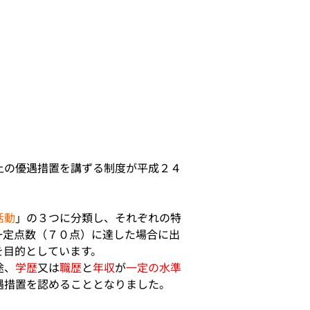
上の優遇措置を講ずる制度が平成２４
活動
」の３つに分類し、それぞれの特
一定点数（７０点）に達した場合に出
を目的としています。
途、
学歴
又は
職歴
と
年収
が
一定の水準
遇措置を認めることとなりました。