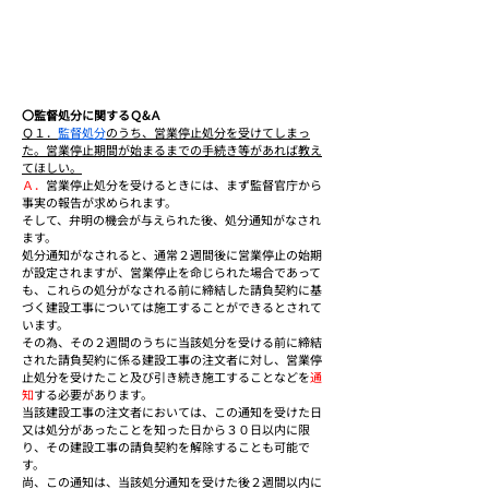
〇監督処分に関するＱ&Ａ
Ｑ１．
監督処分
のうち、営業停止処分を受けてしまっ
た。営業停止期間が始まるまでの手続き等があれば教え
てほしい。
Ａ．
営業停止処分を受けるときには、まず監督官庁から
事実の報告が求められます。
そして、弁明の機会が与えられた後、処分通知がなされ
ます。
処分通知がなされると、通常２週間後に営業停止の始期
が設定されますが、営業停止を命じられた場合であって
も、これらの処分がなされる前に締結した請負契約に基
づく建設工事については施工することができるとされて
います。
その為、その２週間のうちに当該処分を受ける前に締結
された請負契約に係る建設工事の注文者に対し、営業停
止処分を受けたこと及び引き続き施工することなどを
通
知
する必要があります。
当該建設工事の注文者においては、この通知を受けた日
又は処分があったことを知った日から３０日以内に限
り、その建設工事の請負契約を解除することも可能で
す。
尚、この通知は、当該処分通知を受けた後２週間以内に