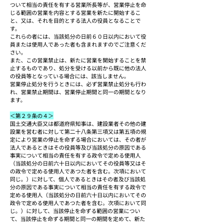
ついて相当の責任を有する営業所長等が、営業停止を命
じる範囲の営業を内容とする営業を新たに開始するこ
と、又は、それを目的とする法人の役員となることで
す。
これらの者には、当該処分の日前６０日以内において役
員または使用人であった者も含まれますのでご注意くだ
さい。
また、この営業禁止は、新たに営業を開始することを禁
止するものであり、処分を受ける以前から既に他の法人
の役員等となっている場合には、該当しません。
営業停止処分を行うときには、必ず営業禁止処分も行わ
れ、営業禁止期間は、営業停止期間と同一の期間となり
ます。
＜第２９条の４＞
国土交通大臣又は都道府県知事は、建設業者その他の建
設業を営む者に対して第二十八条第三項又は第五項の規
定により営業の停止を命ずる場合においては、その者が
法人であるときはその役員等及び当該処分の原因である
事実について相当の責任を有する政令で定める使用人
（当該処分の日前六十日以内においてその役員等又はそ
の政令で定める使用人であつた者を含む。次項において
同じ。）に対して、個人であるときはその者及び当該処
分の原因である事実について相当の責任を有する政令で
定める使用人（当該処分の日前六十日以内においてその
政令で定める使用人であつた者を含む。次項において同
じ。）に対して、当該停止を命ずる範囲の営業につい
て、当該停止を命ずる期間と同一の期間を定めて、新た