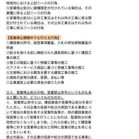
地域内における上記①～③の行為
⑤営業停止処分に業種限定が付されている場合は、その
業種に係る上記①～③の行為
⑥営業停止処分に公共工事又はそれ以外の工事に係る限
定が付されている場合は、その公共工事又はそれ以外の
工事に係る①～③の行為
【営業停止期間中でも行える行為】
①建設業の許可、経営事項審査、入札の参加資格審査の
申請
②処分を受ける前に締結された請負契約に基づく建設工
事の施工
③施工の瑕疵に基づく修繕工事等の施工
④アフターサービス保証に基づく修繕工事等の施工
⑤災害時における緊急を要する建設工事の施工
⑥請負代金等の請求、受領、支払い等
⑦企業運営上必要な資金の借り入れ等
Ｑ３．営業停止処分の他、営業禁止命令というものもあ
ると聞いたが、どういうものなのか。
Ａ．
 営業禁止命令とは、建設業者が営業停止処分を受け
たときに、その企業の役員や処分の原因である事実につ
いて相当の責任を有する営業所長等が、他の建設業者の
役員等となって営業を行うことになれば、監督処分の実
効性がなくなってしまう為、これらの者に対して建設業
者等に対する営業停止処分と同時に営業の禁止を命じる
ことをいいます。
禁止内容は、その企業の役員や処分の原因である事実に