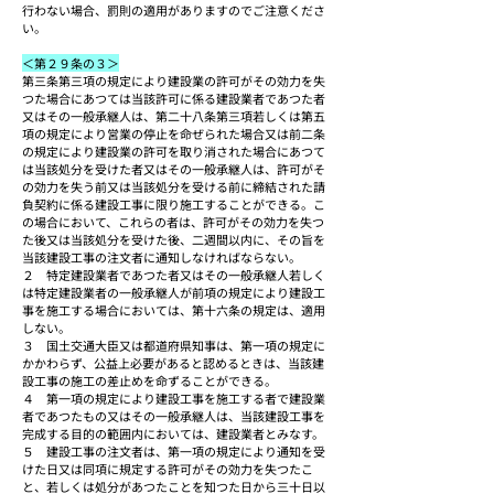
行わない場合、罰則の適用がありますのでご注意くださ
い。
＜第２９条の３＞
第三条第三項の規定により建設業の許可がその効力を失
つた場合にあつては当該許可に係る建設業者であつた者
又はその一般承継人は、第二十八条第三項若しくは第五
項の規定により営業の停止を命ぜられた場合又は前二条
の規定により建設業の許可を取り消された場合にあつて
は当該処分を受けた者又はその一般承継人は、許可がそ
の効力を失う前又は当該処分を受ける前に締結された請
負契約に係る建設工事に限り施工することができる。こ
の場合において、これらの者は、許可がその効力を失つ
た後又は当該処分を受けた後、二週間以内に、その旨を
当該建設工事の注文者に通知しなければならない。
２　特定建設業者であつた者又はその一般承継人若しく
は特定建設業者の一般承継人が前項の規定により建設工
事を施工する場合においては、第十六条の規定は、適用
しない。
３　国土交通大臣又は都道府県知事は、第一項の規定に
かかわらず、公益上必要があると認めるときは、当該建
設工事の施工の差止めを命ずることができる。
４　第一項の規定により建設工事を施工する者で建設業
者であつたもの又はその一般承継人は、当該建設工事を
完成する目的の範囲内においては、建設業者とみなす。
５　建設工事の注文者は、第一項の規定により通知を受
けた日又は同項に規定する許可がその効力を失つたこ
と、若しくは処分があつたことを知つた日から三十日以