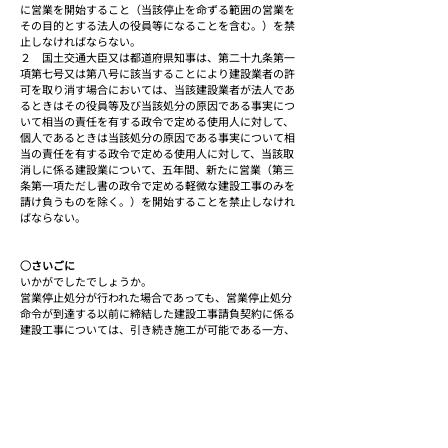
に営業を開始すること（当該停止を命ずる範囲の営業を
その目的とする法人の役員等になることを含む。）を禁
止しなければならない。
２　国土交通大臣又は都道府県知事は、第二十九条第一
項第七号又は第八号に該当することにより建設業者の許
可を取り消す場合においては、当該建設業者が法人であ
るときはその役員等及び当該処分の原因である事実につ
いて相当の責任を有する政令で定める使用人に対して、
個人であるときは当該処分の原因である事実について相
当の責任を有する政令で定める使用人に対して、当該取
消しに係る建設業について、五年間、新たに営業（第三
条第一項ただし書の政令で定める軽微な建設工事のみを
請け負うものを除く。）を開始することを禁止しなけれ
ばならない。
○さいごに
いかがでしたでしょうか。
営業停止処分が行われた場合であっても、営業停止処分
命令が到達する以前に締結した建設工事請負契約に係る
建設工事については、引き続き施工が可能である一方、
営業停止処分命令の到達日から営業停止期間の始期まで
に締結した建設工事請負契約に係る建設工事について
は、営業停止期間中の施工はできません。
また、建設工事請負契約以外の契約行為については禁止
されていない為、資材調達契約や保守管理契約等の締結
は可能です。