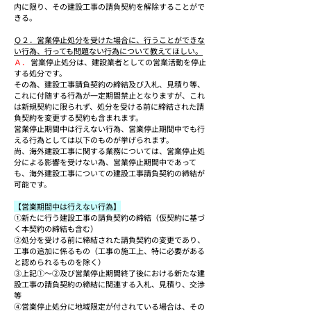
内に限り、その建設工事の請負契約を解除することがで
きる。
Ｑ２．営業停止処分を受けた場合に、行うことができな
い行為、行っても問題ない行為について教えてほしい。
Ａ．
 営業停止処分は、建設業者としての営業活動を停止
する処分です。
その為、建設工事請負契約の締結及び入札、見積り等、
これに付随する行為が一定期間禁止となりますが、これ
は新規契約に限られず、処分を受ける前に締結された請
負契約を変更する契約も含まれます。
営業停止期間中は行えない行為、営業停止期間中でも行
える行為としては以下のものが挙げられます。
尚、海外建設工事に関する業務については、営業停止処
分による影響を受けない為、営業停止期間中であって
も、海外建設工事についての建設工事請負契約の締結が
可能です。
【営業期間中は行えない行為】
①新たに行う建設工事の請負契約の締結（仮契約に基づ
く本契約の締結も含む）
②処分を受ける前に締結された請負契約の変更であり、
工事の追加に係るもの（工事の施工上、特に必要がある
と認められるものを除く）
③上記①～②及び営業停止期間終了後における新たな建
設工事の請負契約の締結に関連する入札、見積り、交渉
等
④営業停止処分に地域限定が付されている場合は、その