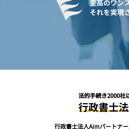
​至高のワン
​それを実現
法的手続き2000
行政書士法
行政書士法人Aimパートナ