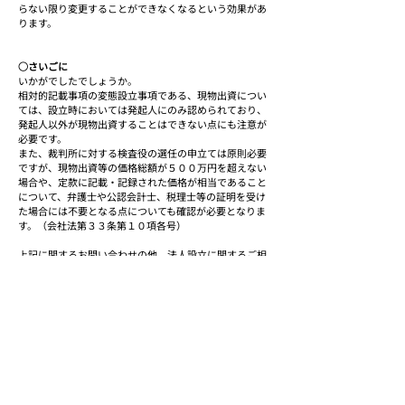
らない限り変更することができなくなるという効果があ
ります。
○さいごに
いかがでしたでしょうか。
相対的記載事項の変態設立事項である、現物出資につい
ては、設立時においては発起人にのみ認められており、
発起人以外が現物出資することはできない点にも注意が
必要です。
また、裁判所に対する検査役の選任の申立ては原則必要
ですが、現物出資等の価格総額が５００万円を超えない
場合や、定款に記載・記録された価格が相当であること
について、弁護士や公認会計士、税理士等の証明を受け
た場合には不要となる点についても確認が必要となりま
す。（会社法第３３条第１０項各号）
上記に関するお問い合わせの他、法人設立に関するご相
談・ご質問などがございましたら、行政書士法人Ａｉｍ
パートナーズまでお気軽にお問い合わせください。
私たち行政書士法人Aimパートナーズはいままで２
０００社以上の法務に関わる手続き・書類作成を行
ってきた専門家です。上記に関するお悩みがありま
したら
ご相談ください
。ご支援実績は
こちらから