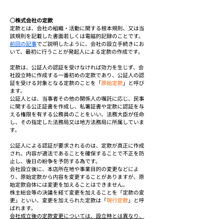
○株式会社の定款
定款とは、会社の組織・活動に関する根本規則、又は当
該規則を記載した書面若しくは電磁的記録のことです。
前回の記事
でご説明したように、会社の設立手続きにお
いて、最初に行うことが発起人による定款の作成です。
定款は、公証人の認証を受けなければ効力を生じず、会
社設立時に作成する一番初めの定款であり、公証人の認
証を受ける対象となる定款のことを「
原始定款
」と呼び
ます。
公証人とは、当事者その他の関係人の嘱託に応じ、民事
に関する公正証書を作成し、私署証書や定款に認証を与
える権限を有する公務員のことをいい、法務大臣が任命
し、その指定した法務局又は地方法務局に所属していま
す。
公証人による認証が要求されるのは、定款が真正に作成
され、内容が適法であることを確保することで不正を防
止し、後日の紛争を予防する為です。
会社設立後に、本店所在地や事業目的の変更などによ
り、原始定款から内容を変更することがありますが、原
始定款自体には変更を加えることはできません。
株主総会等の決議を経て変更を加えることを「定款の変
更」といい、変更を加えられた定款は「
現行定款
」と呼
ばれます。
会社成立
後
の定款変更については、設立時とは異なり、