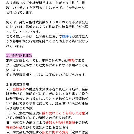
株式総数（株式会社が発行することができる株式の総
数）の４分の１を下回ることはできず、「４倍ルール」
と呼ばれています。
例えば、発行可能株式総数が１０００株である公開会社
においては、最低でも２５０株の設立時発行株式が必要
ということになります。
この４倍ルールは、公開会社において
取締役
が過度に大
きな募集新株発行権限を持つことを防止する為に設けら
れています。
②相対的記載事項
定款に記載しなくても、定款自体の効力は
有効
である
が、
定款で定めないと効力が認められない事項
のことを
いいます。
相対的記載事項としては、以下のものが挙げられます。
⑴変態設立事項
ⅰ）
金銭以外
の財産を出資する者の氏名又は名称、当該
財産及びその価額並びにその者に対して割り当てる設立
時発行株式の数（設立しようとする株式会社が種類株式
発行会社である場合にあっては、設立時発行株式の種類
及び種類ごとの数）
ⅱ）株式会社の成立後に
譲り受けることを約した財産
及
びその価額並びにその譲渡人の氏名又は名称
ⅲ）株式会社の成立により
発起人が受ける報酬
その他の
特別の利益
及びその発起人の氏名又は名称
ⅳ）株式会社の負担する
設立に関する費用
（定款の認証