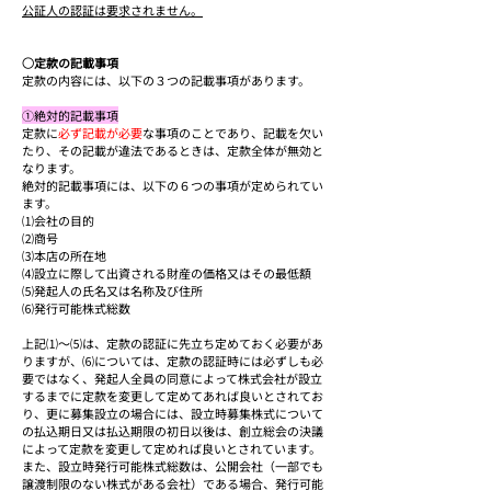
公証人の認証は要求されません。
○定款の記載事項
定款の内容には、以下の３つの記載事項があります。
①絶対的記載事項
定款に
必ず記載が必要
な事項のことであり、記載を欠い
たり、その記載が違法であるときは、定款全体が無効と
なります。
絶対的記載事項には、以下の６つの事項が定められてい
ます。
⑴会社の目的
⑵商号
⑶本店の所在地
⑷設立に際して出資される財産の価格又はその最低額
⑸発起人の氏名又は名称及び住所
⑹発行可能株式総数
上記⑴～⑸は、定款の認証に先立ち定めておく必要があ
りますが、⑹については、定款の認証時には必ずしも必
要ではなく、発起人全員の同意によって株式会社が設立
するまでに定款を変更して定めてあれば良いとされてお
り、更に募集設立の場合には、設立時募集株式について
の払込期日又は払込期限の初日以後は、創立総会の決議
によって定款を変更して定めれば良いとされています。
また、設立時発行可能株式総数は、公開会社（一部でも
譲渡制限のない株式がある会社）である場合、発行可能