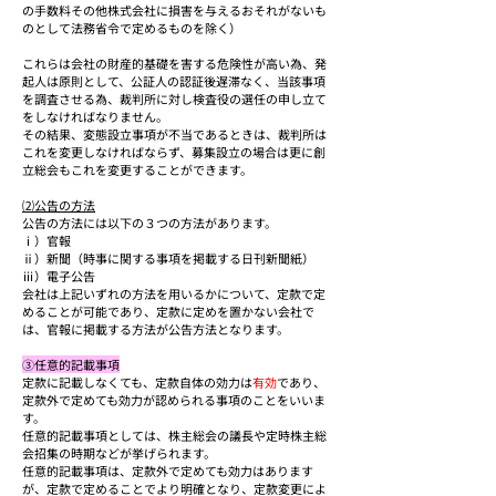
の手数料その他株式会社に損害を与えるおそれがないも
のとして法務省令で定めるものを除く）
これらは会社の財産的基礎を害する危険性が高い為、発
起人は原則として、公証人の認証後遅滞なく、当該事項
を調査させる為、裁判所に対し検査役の選任の申し立て
をしなければなりません。
その結果、変態設立事項が不当であるときは、裁判所は
これを変更しなければならず、募集設立の場合は更に創
立総会もこれを変更することができます。
⑵公告の方法
公告の方法には以下の３つの方法があります。
ⅰ）官報
ⅱ）新聞（時事に関する事項を掲載する日刊新聞紙）
ⅲ）電子公告
会社は上記いずれの方法を用いるかについて、定款で定
めることが可能であり、定款に定めを置かない会社で
は、官報に掲載する方法が公告方法となります。
③任意的記載事項
定款に記載しなくても、定款自体の効力は
有効
であり、
定款外で定めても効力が認められる事項のことをいいま
す。
任意的記載事項としては、株主総会の議長や定時株主総
会招集の時期などが挙げられます。
任意的記載事項は、定款外で定めても効力はあります
が、定款で定めることでより明確となり、定款変更によ