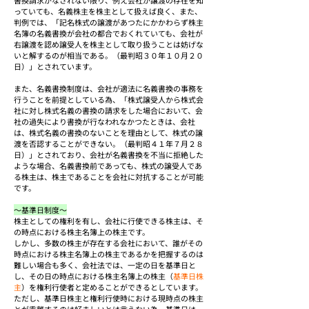
書換請求がなされない限り、例え会社が譲渡の存在を知
っていても、名義株主を株主として扱えば良く、また、
判例では、「記名株式の譲渡があつたにかかわらず株主
名簿の名義書換が会社の都合でおくれていても、会社が
右譲渡を認め譲受人を株主として取り扱うことは妨げな
いと解するのが相当である。（最判昭３０年１０月２０
日）」とされています。
また、名義書換制度は、会社が適法に名義書換の事務を
行うことを前提としている為、「株式譲受人から株式会
社に対し株式名義の書換の請求をした場合において、会
社の過失により書換が行なわれなかつたときは、会社
は、株式名義の書換のないことを理由として、株式の譲
渡を否認することができない。（最判昭４１年７月２８
日）」とされており、会社が名義書換を不当に拒絶した
ような場合、名義書換前であっても、株式の譲受人であ
る株主は、株主であることを会社に対抗することが可能
です。
～基準日制度～
株主としての権利を有し、会社に行使できる株主は、そ
の時点における株主名簿上の株主です。
しかし、多数の株主が存在する会社において、誰がその
時点における株主名簿上の株主であるかを把握するのは
難しい場合も多く、会社法では、一定の日を基準日と
し、その日の時点における株主名簿上の株主（
基準日株
主
）を権利行使者と定めることができるとしています。
ただし、基準日株主と権利行使時における現時点の株主