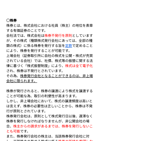
○株券
株券とは、株式会社における社員（株主）の地位を表章
する有価証券のことです。
会社法では、株式会社は
株券不発行を原則
としています
が、その株式（種類株式発行会社にあっては、全部の種
類の株式）に係る株券を発行する旨を
定款
で定めること
により、株券を発行することが可能です。
上場会社（証券取引所に自社の株式を公開・株式が売買
されている会社）では、社債、株式等の振替に関する法
律に基づく「株式振替制度」により、
株式は全て電子化
され、株券は不発行とされています。
その為、
株券発行会社となることができるのは、非上場
会社に限られます。
株券が発行されると、株券の譲渡により株式を譲渡する
ことが可能な為、取引の利便性が高まります。
しかし、非上場会社において、株式の譲渡頻度は高いと
は言えず、株券の必要性は乏しいことから、株券は不発
行が原則とされています。
株券発行会社は、原則として株式発行日以後、遅滞なく
株券を発行しなければなりませんが、非公開会社の場
合、
株主からの請求があるまでは、株券を発行しないこ
とも可能
です。
また、株券発行会社の株主は、当該株券発行会社に対