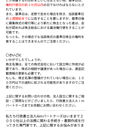
とが乖離するのは好ましいとは言えない為、基準日は、
権利行使日の前３か月以内
の日でなければならないとさ
れています。
また、基準日は、定款で定めた場合を除き、当該基準日
の
２週間前まで
に公告することを要しますが、基準日後
に募集株式の発行等により新たに株主となった者は、会
社が認めれば株主総会における議決権行使をすることが
可能です。
もっとも、その場合でも当該株式の基準日株主の権利を
害することはできませんのでご注意ください。
○さいごに
いかがでしたでしょうか。
株主名簿は、全ての株式会社において設立時に作成が必
要であり、株式の相続や譲渡があった場合には、適宜記
載情報の更新も必要です。
もしも、株主名簿の整備がされていない場合には、１０
０万円以下の過料に処される可能性がありますのでご注
意ください。
上記に関するお問い合わせの他、法人設立に関するご相
談・ご質問などがございましたら、行政書士法人Ａｉｍ
パートナーズまでお気軽にお問い合わせください。
私たち行政書士法人Aimパートナーズはいままで２
０００社以上の法務に関わる手続き・書類作成を行
ってきた専門家です。上記に関するお悩みがありま