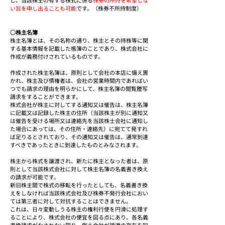
し、当該株主の有する株式に係る
株券の所持を希望しな
い旨を申し出ることも可能
です。（株券不所持制度）
○株主名簿
株主名簿とは、その名称の通り、株主とその持株等に関
する基本情報を記載した帳簿のことであり、株式会社に
作成が義務付けされているものです。
作成された株主名簿は、原則として会社の本店に備え置
かれ、株主及び債権者は、会社の営業時間内であればい
つでも請求の理由を明らかにして、株主名簿の閲覧謄写
請求をすることができます。
株式会社が株主に対してする通知又は催告は、株主名簿
に記載又は記録した株主の住所（当該株主が別に通知又
は催告を受ける場所又は連絡先を当該株士会社に通知し
た場合にあっては、その住所・連絡先）に宛てて発すれ
ば足りるとされており、その通知又は催告は、通常到達
すべきであったときに到達したものとみなされます。
株主から株式を譲渡され、新たに株主となった者は、原
則として当該株式会社に対して株主名簿の名義書き換え
の請求が可能です。
新旧株主間で株式の移転を行ったとしても、名義書き換
えをしなければ当該株式会社及び株券不発行会社におい
ては第三者に対して対抗することはできません。
これは、日々変動しうる株主の権利行使を円滑に処理す
ることにより、株式会社の便宜を図る点にあり、各名義