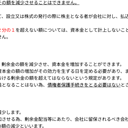
その額を減少させることはできません。
て、設立又は株式の発行の際に株主となる者が会社に対し、払
２分の１
を超えない額については、資本金として計上しないこ
せん。
、剰余金の額を減少させ、資本金を増加することができます。
資本金の額の増加がその効力を生ずる日を定める必要があり、
おける剰余金の額を超えてはならないという規定があります。
益となることはない為、
債権者保護手続きをとる必要はない
と
減少します。
加させる為、剰余金配当等にあたり、会社に留保されるべき会
の額の減少といいます。