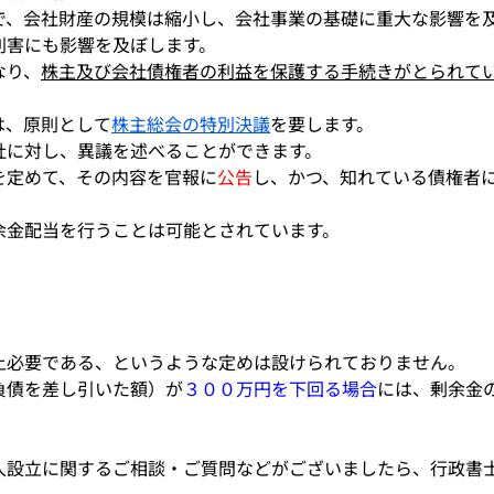
で、会社財産の規模は縮小し、会社事業の基礎に重大な影響を
利害にも影響を及ぼします。
なり、
株主及び会社債権者の利益を保護する手続きがとられて
は、原則として
株主総会の特別決議
を要します。
社に対し、異議を述べることができます。
を定めて、その内容を官報に
公告
し、かつ、知れている債権者
余金配当を行うことは可能とされています。
上必要である、というような定めは設けられておりません。
負債を差し引いた額）が
３００万円を下回る場合
には、剰余金
人設立に関するご相談・ご質問などがございましたら、行政書