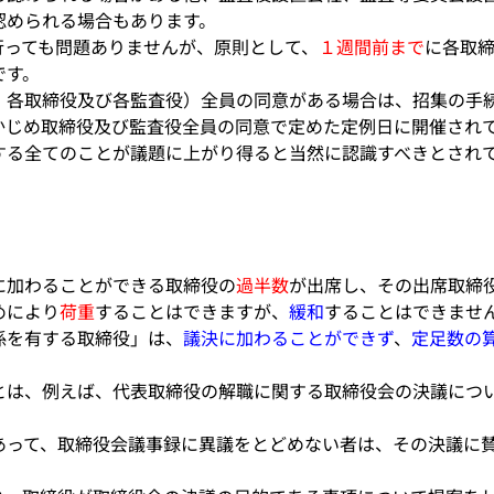
認められる場合もあります。
行っても問題ありませんが、原則として、
１週間前まで
に各取
です。
、各取締役及び各監査役）全員の同意がある場合は、招集の手
かじめ取締役及び監査役全員の同意で定めた定例日に開催され
する全てのことが議題に上がり得ると当然に認識すべきとされ
。
に加わることができる取締役の
過半数
が出席し、その出席取締
めにより
荷重
することはできますが、
緩和
することはできませ
係を有する取締役」は、
議決に加わることができず
、
定足数の
とは、例えば、代表取締役の解職に関する取締役会の決議につ
あって、取締役会議事録に異議をとどめない者は、その決議に