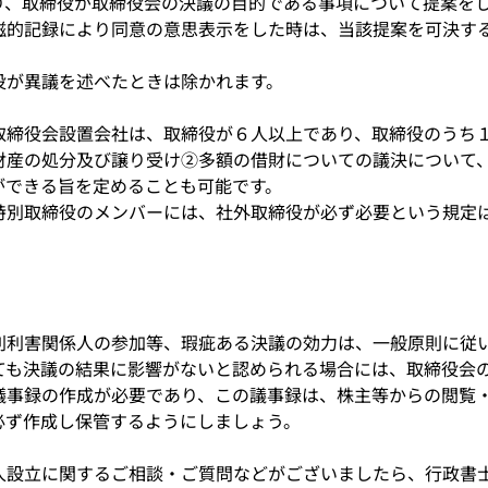
り、取締役が取締役会の決議の目的である事項について提案を
磁的記録により同意の意思表示をした時は、当該提案を可決す
役が異議を述べたときは除かれます。
取締役会設置会社は、取締役が６人以上であり、取締役のうち
財産の処分及び譲り受け②多額の借財についての議決について
ができる旨を定めることも可能です。
特別取締役のメンバーには、社外取締役が必ず必要という規定
別利害関係人の参加等、瑕疵ある決議の効力は、一般原則に従
ても決議の結果に影響がないと認められる場合には、取締役会
議事録の作成が必要であり、この議事録は、株主等からの閲覧
必ず作成し保管するようにしましょう。
人設立に関するご相談・ご質問などがございましたら、行政書