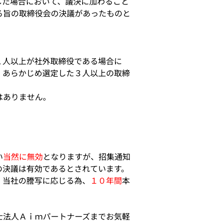
した場合において、議決に加わること
る旨の取締役会の決議があったものと
１人以上が社外取締役である場合に
、あらかじめ選定した３人以上の取締
はありません。
い
当然に無効
となりますが、招集通知
の決議は有効であるとされています。
・当社の謄写に応じる為、
１０年間
本
士法人Ａｉｍパートナーズまでお気軽