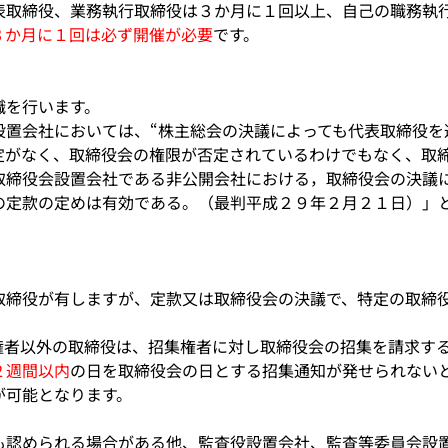
表取締役、業務執行取締役は３か月に１回以上、自己の職務執
３か月に１回は必ず開催が必要
です。
職を行います。
設置会社においては、“株主総会の決議によっても代表取締役を
定がなく、取締役会の権限が否定されているわけでもなく、取
取締役会設置会社である非公開会社における，取締役会の決議
の定款の定めは有効である。（最判平成２９年２月２１日）」
取締役が有しますが、定款又は取締役会の決議で、特定の取締
権者以外の取締役は、招集権者に対し取締役会の招集を請求す
２週間以内
の日を取締役会の日とする招集通知が発せられない
が可能となります。
も認められる場合がある他、監査役設置会社、監査等委員会設