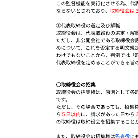
この監督機能を実行化させる為、代
ならないとされており、
取締役会は
③代表取締役の選定及び解職
取締役会は、代表取締役の選定・解
ただし、非公開会社である取締役会
めについて、これを否定する明文規
わけでもないことから、判例では「
代表取締役を定めることができる旨
○取締役会の招集
取締役会の招集権は、原則として各
です。
ただし、その場合であっても、招集
ら
５日以内
に、請求があった日から
の取締役は取締役会を招集すること
また、取締役会の招集権は
監査役
に