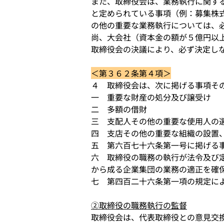
また、取締役会は、業務執行に関す
と定められている事項（例：募集株
の他の重要な業務執行については、
尚、大会社（資本金の額が５億円以
取締役会の決議により、必ず決定し
＜第３６２条第４項＞
４　取締役会は、次に掲げる事項そ
一　重要な財産の処分及び譲受け
二　多額の借財
三　支配人その他の重要な使用人の
四　支店その他の重要な組織の設置
五　第六百七十六条第一号に掲げる
六　取締役の職務の執行が法令及び
から成る企業集団の業務の適正を確
七　第四百二十六条第一項の規定に
②取締役の職務執行の監督
取締役会は、代表取締役との意見交