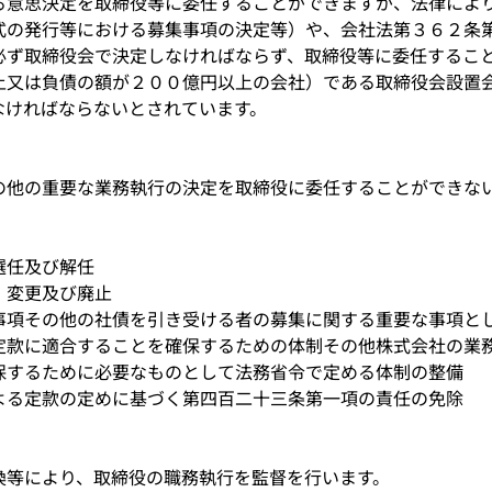
る意思決定を取締役等に委任することができますが、法律によ
式の発行等における募集事項の決定等）や、会社法第３６２条
必ず取締役会で決定しなければならず、取締役等に委任するこ
上又は負債の額が２００億円以上の会社）である取締役会設置
なければならないとされています。
の他の重要な業務執行の決定を取締役に委任することができな
選任及び解任
、変更及び廃止
事項その他の社債を引き受ける者の募集に関する重要な事項と
定款に適合することを確保するための体制その他株式会社の業
保するために必要なものとして法務省令で定める体制の整備
よる定款の定めに基づく第四百二十三条第一項の責任の免除
換等により、取締役の職務執行を監督を行います。