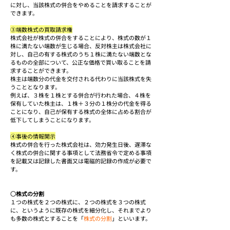
に対し、当該株式の併合をやめることを請求することが
できます。
③端数株式の買取請求権
株式会社が株式の併合をすることにより、株式の数が１
株に満たない端数が生じる場合、反対株主は株式会社に
対し、自己の有する株式のうち１株に満たない端数とな
るものの全部について、公正な価格で買い取ることを請
求することができます。
株主は端数分の代金を交付される代わりに当該株式を失
うこととなります。
例えば、３株を１株とする併合が行われた場合、４株を
保有していた株主は、１株＋３分の１株分の代金を得る
ことになり、自己が保有する株式の全体に占める割合が
低下してしまうことになります。
④事後の情報開示
株式の併合を行った株式会社は、効力発生日後、遅滞な
く株式の併合に関する事項として法務省令で定める事項
を記載又は記録した書面又は電磁的記録の作成が必要で
す。
○株式の分割
１つの株式を２つの株式に、２つの株式を３つの株式
に、というように既存の株式を細分化し、それまでより
も多数の株式とすることを「
株式の分割
」といいます。