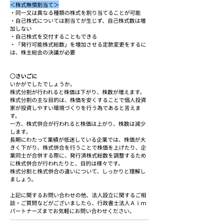
＜株式無償割当て＞
・同一又は異なる種類の株式を割り当てることが可能
・自己株式については割当てが生じず、自己株式数は増
加しない
・自己株式を交付することもできる
・「発行可能株式総数」を増加させる定款変更をするに
は、株主総会の決議が必要
○さいごに
いかがでしたでしょうか。
株式分割が行われると株価は下がり、株数が増えます。
株式分割の主な目的は、株価を安くすることで個人投資
家が投資しやすい環境づくりを行う為であると言えま
す。
一方、株式併合が行われると株価は上がり、株数は減少
します。
長期にわたって業績が低迷している企業では、株価が大
きく下がり、株式併合を行うことで株価を上げたり、企
業同士が合併する際に、発行済株式総数を調整するため
に株式併合が行われたりと、目的は様々です。
株式分割と株式併合の違いについて、しっかりと理解し
ましょう。
上記に関するお問い合わせの他、法人設立に関するご相
談・ご質問などがございましたら、行政書士法人Ａｉｍ
パートナーズまでお気軽にお問い合わせください。