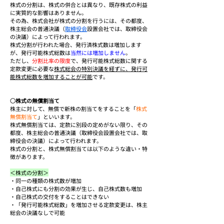
株式の分割は、株式の併合とは異なり、既存株式の利益
に実質的な影響はありません。
その為、株式会社が株式の分割を行うには、その都度、
株主総会の普通決議（
取締役会
設置会社では、取締役会
の決議）によって行われます。
株式分割が行われた場合、発行済株式数は増加します
が、発行可能株式総数は
当然には増加しません
。
ただし、
分割比率の限度
で、発行可能株式総数に関する
定款変更に必要な
株式総会の特別決議を経ずに、発行可
能株式総数を増加することが可能
です。
○株式の無償割当て
株主に対して、無償で新株の割当てをすることを「
株式
無償割当て
」といいます。
株式無償割当ては、定款に別段の定めがない限り、その
都度、株主総会の普通決議（取締役会設置会社では、取
締役会の決議）によって行われます。
株式の分割と、株式無償割当ては以下のような違い・特
徴があります。
＜株式の分割＞
・同一の種類の株式数が増加
・自己株式にも分割の効果が生じ、自己株式数も増加
・自己株式の交付をすることはできない
・「発行可能株式総数」を増加させる定款変更は、株主
総会の決議なしで可能