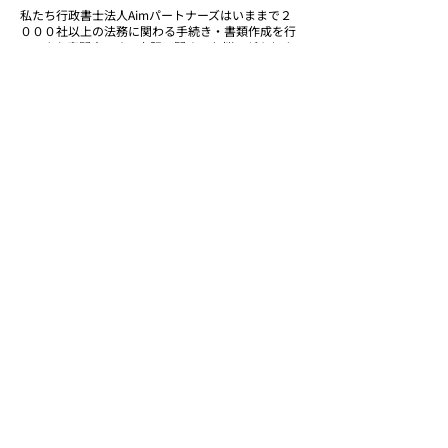
私たち行政書士法人Aimパートナーズはいままで２
０００社以上の法務に関わる手続き・書類作成を行
ってきた専門家です。上記に関するお悩みがありま
したら
ご相談ください
。ご支援実績は
こちらから
このページをご覧の方は
こちらのページもチェックされてます。
法的手続きのよくある質問
法的手続き2000社以上のご支援実績
行政書士法人Aimパートナーズ
行政書士法人Aimパートナーズは各種許認可
（建設業許可等）｜法人設立｜入管管理｜補助
金｜相続を中心としたご支援を行う行政書士法
人です。