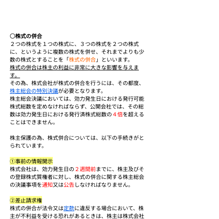
○株式の併合
２つの株式を１つの株式に、３つの株式を２つの株式
に、というように複数の株式を併せ、それまでよりも少
数の株式とすることを「
株式の併合
」といいます。
株式の併合は株主の利益に非常に大きな影響を与えま
す。
その為、株式会社が株式の併合を行うには、その都度、
株主総会の特別決議
が必要となります。
株主総会決議においては、効力発生日における発行可能
株式総数を定めなければならず、公開会社では、その総
数は効力発生日における発行済株式総数の
４倍
を超える
ことはできません。
株主保護の為、株式併合については、以下の手続きがと
られています。
①事前の情報開示
株式会社は、効力発生日の
２週間前
までに、株主及びそ
の登録株式質権者に対し、株式の併合に関する株主総会
の決議事項を
通知
又は
公告
しなければなりません。
②差止請求権
株式の併合が法令又は
定款
に違反する場合において、株
主が不利益を受ける恐れがあるときは、株主は株式会社