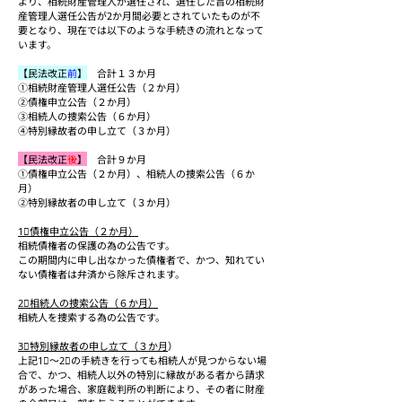
より、相続財産管理人が選任され、選任した旨の相続財
産管理人選任公告が2か月間必要とされていたものが不
要となり、現在では以下のような手続きの流れとなって
います。
【民法改正
前
】
合計１３か月
①相続財産管理人選任公告（２か月）
②債権申立公告（２か月）
③相続人の捜索公告（６か月）
④特別縁故者の申し立て（３か月）
【民法改正
後
】
合計９か月
①債権申立公告（２か月）、相続人の捜索公告（６か
月）
②特別縁故者の申し立て（３か月）
1⃣債権申立公告（２か月）
相続債権者の保護の為の公告です。
この期間内に申し出なかった債権者で、かつ、知れてい
ない債権者は弁済から除斥されます。
2⃣相続人の捜索公告（６か月）
相続人を捜索する為の公告です。
3⃣特別縁故者の申し立て（３か月
）
上記1⃣～2⃣の手続きを行っても相続人が見つからない場
合で、かつ、相続人以外の特別に縁故がある者から請求
があった場合、家庭裁判所の判断により、その者に財産