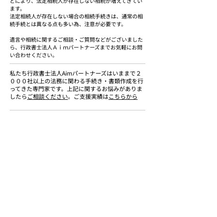
どにより、法定相続人が存在しない相続が増えてきてい
ます。
法定相続人が存在しない場合の相続手続きは、通常の相
続手続とは異なる点も多い為、注意が必要です。
遺言や相続に関するご相談・ご質問などがございました
ら、行政書士法人Ａｉｍパートナーズまでお気軽にお問
い合わせください。
私たち行政書士法人Aimパートナーズはいままで２
０００社以上の法務に関わる手続き・書類作成を行
ってきた専門家です。上記に関するお悩みがありま
したら
ご相談ください
。ご支援実績は
こちらから
このページをご覧の方は
こちらのページもチェックされてます。
法的手続きのよくある質問
法的手続き2000社以上のご支援実績