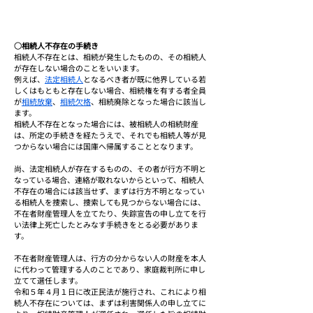
○相続人不存在の手続き
相続人不存在とは、相続が発生したものの、その相続人
が存在しない場合のことをいいます。
例えば、
法定相続人
となるべき者が既に他界している若
しくはもともと存在しない場合、相続権を有する者全員
が
相続放棄
、
相続欠格
、相続廃除となった場合に該当し
ます。
相続人不存在となった場合には、被相続人の相続財産
は、所定の手続きを経たうえで、それでも相続人等が見
つからない場合には国庫へ帰属することとなります。
尚、法定相続人が存在するものの、その者が行方不明と
なっている場合、連絡が取れないからといって、相続人
不存在の場合には該当せず、まずは行方不明となってい
る相続人を捜索し、捜索しても見つからない場合には、
不在者財産管理人を立てたり、失踪宣告の申し立てを行
い法律上死亡したとみなす手続きをとる必要がありま
す。
不在者財産管理人は、行方の分からない人の財産を本人
に代わって管理する人のことであり、家庭裁判所に申し
立てて選任します。
令和５年４月１日に改正民法が施行され、これにより相
続人不存在については、まずは利害関係人の申し立てに