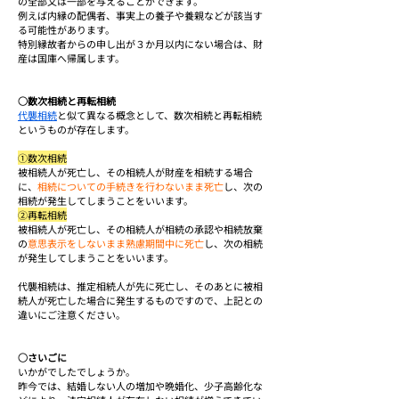
の全部又は一部を与えることができます。
例えば内縁の配偶者、事実上の養子や養親などが該当す
る可能性があります。
特別縁故者からの申し出が３か月以内にない場合は、財
産は国庫へ帰属します。
○数次相続と再転相続
代襲相続
と似て異なる概念として、数次相続と再転相続
というものが存在します。
①数次相続
被相続人が死亡し、その相続人が財産を相続する場合
に、
相続についての手続きを行わないまま死亡
し、次の
相続が発生してしまうことをいいます。
②再転相続
被相続人が死亡し、その相続人が相続の承認や相続放棄
の
意思表示をしないまま熟慮期間中に死亡
し、次の相続
が発生してしまうことをいいます。
代襲相続は、推定相続人が先に死亡し、そのあとに被相
続人が死亡した場合に発生するものですので、上記との
違いにご注意ください。
○さいごに
いかがでしたでしょうか。
昨今では、結婚しない人の増加や晩婚化、少子高齢化な